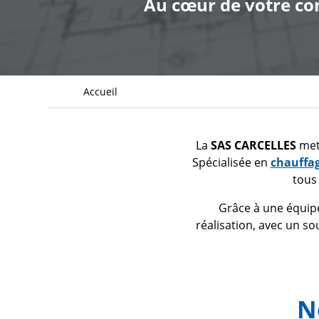
Au cœur de votre con
Fil
Accueil
d'Ariane
La
SAS CARCELLES
met 
Spécialisée en
chauffa
tous
Grâce à une équipe
réalisation, avec un so
N