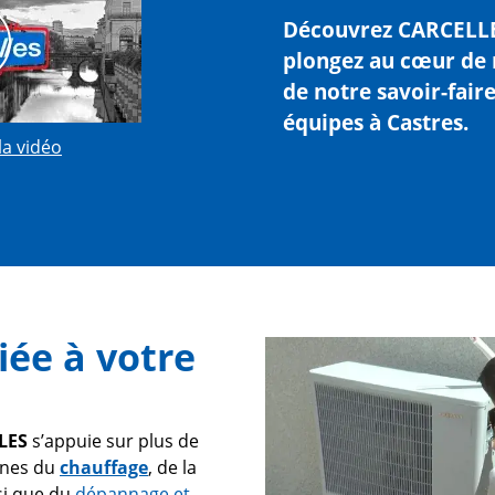
Découvrez
CARCELL
plongez au cœur de n
de notre savoir-faire
équipes à
Castres
.
la vidéo
ée à votre
LES
s’appuie sur plus de
ines du
chauffage
, de la
si que du
dépannage et