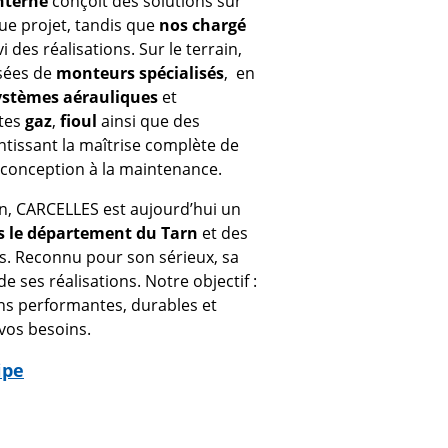
nterne
conçoit des solutions sur
e projet, tandis que
nos chargé
i des réalisations. Sur le terrain,
sées de
monteurs spécialisés
, en
ystèmes aérauliques
et
stes
gaz
,
fioul
ainsi que des
ntissant la maîtrise complète de
a conception à la maintenance.
on, CARCELLES est aujourd’hui un
s le département du Tarn
et des
. Reconnu pour son sérieux, sa
 de ses réalisations. Notre objectif :
ions performantes, durables et
vos besoins.
ipe