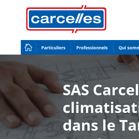
Aller
au
contenu
principal
Particuliers
Professionnels
Qui somm
SAS Carcel
climatisat
dans le Ta