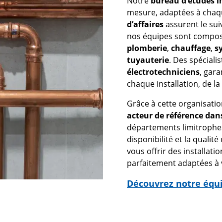
Notre
bureau d’études i
mesure, adaptées à chaqu
d’affaires
assurent le suiv
nos équipes sont compo
plomberie
,
chauffage
,
s
tuyauterie
. Des spéciali
électrotechniciens
, gara
chaque installation, de l
Grâce à cette organisati
acteur de référence dan
départements limitrophes
disponibilité et la qualité
vous offrir des installat
parfaitement adaptées à 
Découvrez notre équ