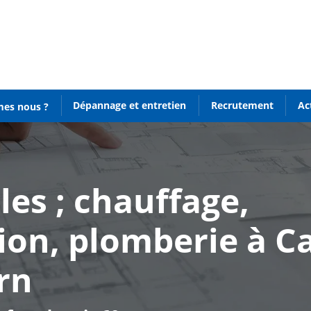
Dépannage et entretien
Recrutement
Ac
es nous ?
les ; chauffage,
ion, plomberie à C
rn