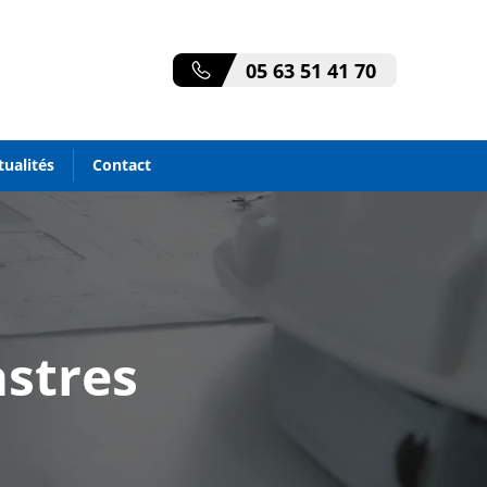
05 63 51 41 70
tualités
Contact
astres